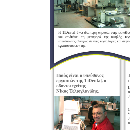
Η
TiDental
δίνει ιδιαίτερη σημασία στην εκπαίδ
και επιδιώκει τη μεταφορά της υψηλής τεχν
επενδύοντας συνεχώς σε νέες τεχνολογίες και στην
εγκαταστάσεων της.
Ποιός είναι ο υπεύθυνος
Τ
εργασιών της TiDental, ο
οδοντοτεχνίτης
1
Νίκος Τελιογλανίδης.
τ
σ
2
δ
σ
τ