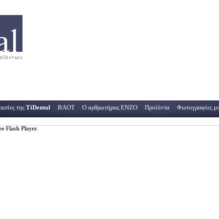
ρεσίες της
TiDental
BAOT
Ο αρθρωτήρας ΕΝΖΟ
Προϊόντα
Φωτογραφίες μο
e Flash Player.