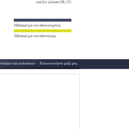
επιλέξτε γλώσσα GR |
EN
TiDental
για τον οδοντοτεχνίτη
TiDental
για τον οδοντίατρο
ντέλων και καλουπιών
Επικοινωνήστε μαζί μας