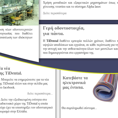
Χρήση μοναδικών και εξαιρετικών μηχανημάτων όπως 
χύτευσης τιτανίου και το σύστημα Alpha laser.
Δείτε περισσότερα
Γερή οδοντοστοιχία,
ευση νέων οδοντοτεχνιτών
για πάντα.
ογνωσίας που διαθέτει
 ανανέωση των ιδιόκτητων
Η
TiDental
διαθέτει εμπειρία πολλών χρόνων, διαθέτει 
υψηλών αποδόσεων και εγγυάται, σε κάθε περίπτωση για τη
την αντοχή και την ανθεκτικότητα όλων των μοντέλων κα
που δημιουργούνται στο εργαστήριο της.
α νέα
της
TiDental
.
Κατεβάστε τα
.
Μπορείτε να ενημερώνεστε για τα νέα
ηλεκτρονικά
ης TiDental πλέον και στην σελίδα μας
μας έντυπα.
το facebook.
δείτε περισσότερα...
.
Δείτε την εξειδικευμένη ενότητα στο
ιαδικτυακό χώρο της TiDental η οποία
τόχο έχει να υποστηρίξει τον οδοντιατρικό
Θα συμπληρωθεί σύντομα...
ουρισμό στην Ελλάδα.