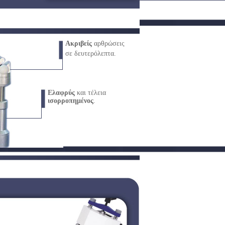
Ακριβείς
αρθρώσεις
σε δευτερόλεπτα.
Ελαφρύς
και τέλεια
ισορροπημένος
.