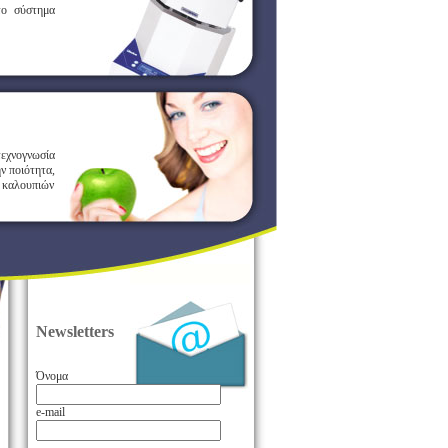
το σύστημα
τεχνογνωσία
ν ποιότητα,
ι καλουπιών
Newsletters
Όνομα
e-mail